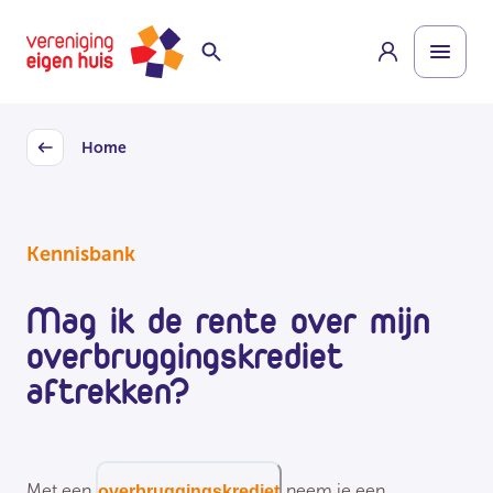
Overslaan
Homepage
naar
hoofdinhoud
Home
Back
Kennisbank
Mag ik de rente over mijn
overbruggingskrediet
aftrekken?
Met een
neem je een
overbruggingskrediet