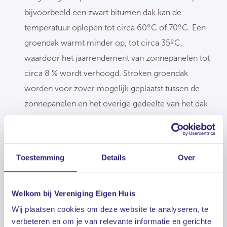
bijvoorbeeld een zwart bitumen dak kan de
temperatuur oplopen tot circa 60ºC of 70ºC. Een
groendak warmt minder op, tot circa 35ºC,
waardoor het jaarrendement van zonnepanelen tot
circa 8 % wordt verhoogd. Stroken groendak
worden voor zover mogelijk geplaatst tussen de
zonnepanelen en het overige gedeelte van het dak
als hiervoor nog plaats is. Een groendak onder de
zonnepanelen kan - doordat er minder licht en
water is - minder mooi worden, maar als je bij hitte
Toestemming
Details
Over
af en toe water geeft, blijft wel het één en ander in
leven.
Welkom bij Vereniging Eigen Huis
Hoe nu verder
Wij plaatsen cookies om deze website te analyseren, te
verbeteren en om je van relevante informatie en gerichte