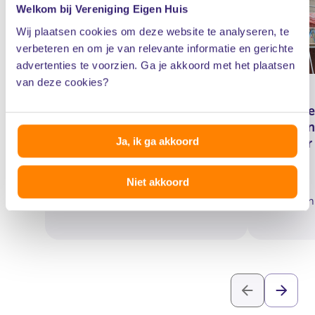
Welkom bij Vereniging Eigen Huis
Wij plaatsen cookies om deze website te analyseren, te
verbeteren en om je van relevante informatie en gerichte
advertenties te voorzien. Ga je akkoord met het plaatsen
van deze cookies?
Tienduizenden euro’s
Grote ve
verschil in
maken n
Ja, ik ga akkoord
bouwvergunningen
duurder
gemeenten
Niet akkoord
30 juli 2026
12 novem