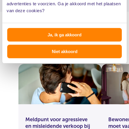
advertenties te voorzien. Ga je akkoord met het plaatsen
van deze cookies?
Ja, ik ga akkoord
Nieuws
Niet akkoord
Meldpunt voor agressieve
Bewoner 
en misleidende verkoop bij
moet vaa