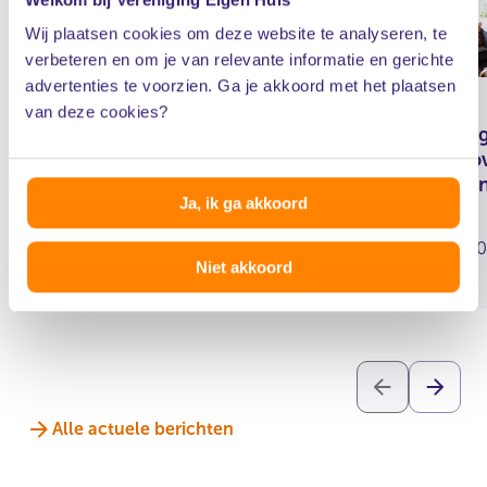
Wij plaatsen cookies om deze website te analyseren, te
verbeteren en om je van relevante informatie en gerichte
advertenties te voorzien. Ga je akkoord met het plaatsen
van deze cookies?
Meldpunt voor agressieve
“Groen g
en misleidende verkoop bij
tafel; zo
verduurzaming
energie
Ja, ik ga akkoord
05 augustus 2026
24 juni 2
Niet akkoord
Alle actuele berichten