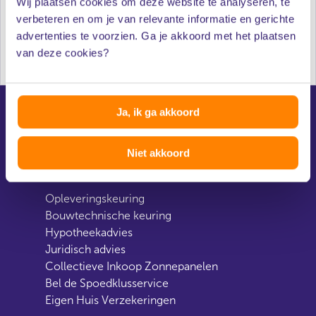
Wij plaatsen cookies om deze website te analyseren, te
verbeteren en om je van relevante informatie en gerichte
advertenties te voorzien. Ga je akkoord met het plaatsen
Al 50 jaar onafhankelijk advies voor huiseigenaren
van deze cookies?
Ja, ik ga akkoord
Direct naar
Niet akkoord
Opleveringskeuring
Bouwtechnische keuring
Hypotheekadvies
Juridisch advies
Collectieve Inkoop Zonnepanelen
Bel de Spoedklusservice
Eigen Huis Verzekeringen