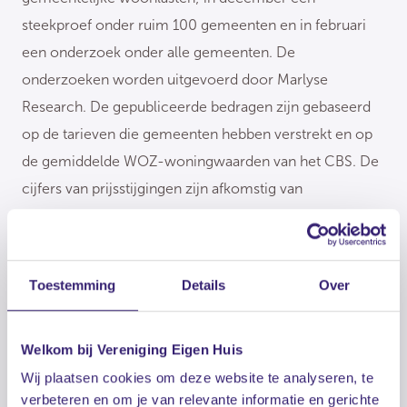
steekproef onder ruim 100 gemeenten en in februari
een onderzoek onder alle gemeenten. De
onderzoeken worden uitgevoerd door Marlyse
Research. De gepubliceerde bedragen zijn gebaseerd
op de tarieven die gemeenten hebben verstrekt en op
de gemiddelde WOZ-woningwaarden van het CBS. De
cijfers van prijsstijgingen zijn afkomstig van
toezichthouder De Waarderingskamer.
Toestemming
Details
Over
Deel dit artikel
Welkom bij Vereniging Eigen Huis
Wij plaatsen cookies om deze website te analyseren, te
facebook
linkedin
mail
whatsapp
verbeteren en om je van relevante informatie en gerichte