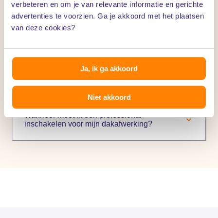
verbeteren en om je van relevante informatie en gerichte
Waarom is regelmatig onderhoud van mijn
advertenties te voorzien. Ga je akkoord met het plaatsen
dakafwerking belangrijk?
van deze cookies?
Hoe herken ik problemen met mijn
Ja, ik ga akkoord
dakafwerking?
Niet akkoord
Wanneer moet ik een professional
inschakelen voor mijn dakafwerking?