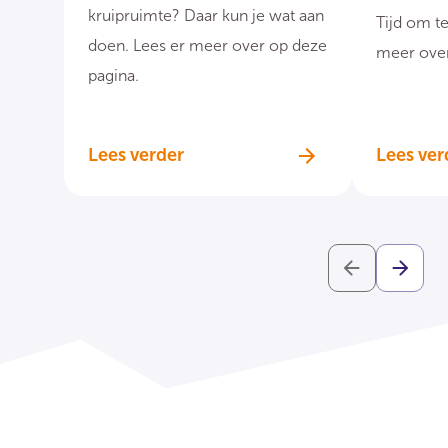
kruipruimte? Daar kun je wat aan
Tijd om te
doen. Lees er meer over op deze
meer over
pagina.
Lees verder
Lees ver