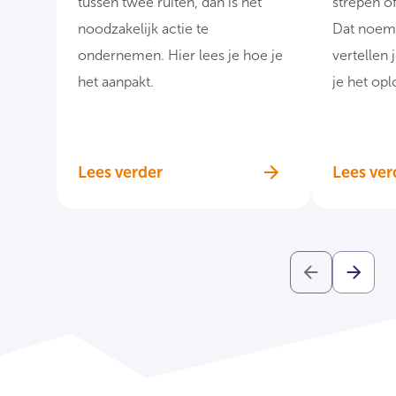
tussen twee ruiten, dan is het
strepen of
noodzakelijk actie te
Dat noeme
ondernemen. Hier lees je hoe je
vertellen
het aanpakt.
je het opl
Lees verder
Lees ver