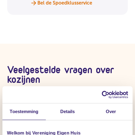
Bel de Spoedklusservice
Veelgestelde vragen over
kozijnen
Bekijk hier alle vragen en oplossingen over problemen
met en rond je kozijnen.
Toestemming
Details
Over
Welkom bij Vereniging Eigen Huis