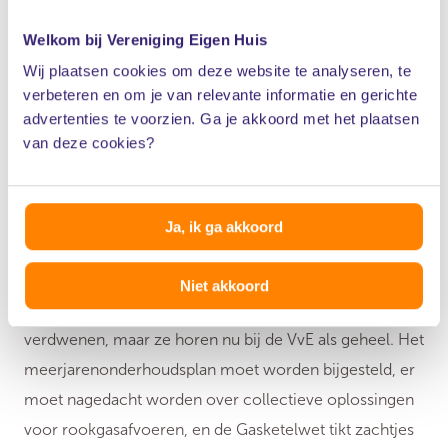
deze besluiten nooit bestaan, hoe netjes ze ook in de
Welkom bij Vereniging Eigen Huis
notulen stonden.
Wij plaatsen cookies om deze website te analyseren, te
De gevolgen
verbeteren en om je van relevante informatie en gerichte
advertenties te voorzien. Ga je akkoord met het plaatsen
van deze cookies?
Voor de volhouder betekent dit een klinkende
overwinning: hij krijgt gelijk dat de rookgasafvoeren
onder de verantwoordelijkheid van de VvE vallen. De
Ja, ik ga akkoord
besluiten die hem de onderhoudslast in de schoenen
schoven, worden van tafel geveegd. Voor het bestuur is
Niet akkoord
het slikken. De praktische en financiële zorgen zijn niet
verdwenen, maar ze horen nu bij de VvE als geheel. Het
meerjarenonderhoudsplan moet worden bijgesteld, er
moet nagedacht worden over collectieve oplossingen
voor rookgasafvoeren, en de Gasketelwet tikt zachtjes