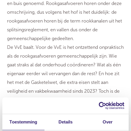
en buis genoemd. Rookgasafvoeren horen onder deze
omschrijving, dus volgens het hof is het duidelijk: de
rookgasafvoeren horen bij de term rookkanalen uit het
splitsingsreglement, en vallen dus onder de
gemeenschappelijke gedeelten.
De VvE baalt. Voor de VvE is het ontzettend onpraktisch
als de rookgasafvoeren gemeenschappelijk zijn. Wie
gaat straks al dat onderhoud coördineren? Wat als één
eigenaar eerder wil vervangen dan de rest? En hoe zit
het met de Gasketelwet, die extra eisen stelt aan
veiligheid en vakbekwaamheid sinds 2023? Toch is de
conclusie stevig: de rookgasafvoeren zijn
gemeenschappelijk, de besluiten waarin de VvE ze als
privé aanmerkt, zijn in strijd met het reglement en
Toestemming
Details
Over
daarom nietig. Met andere woorden: juridisch hebben