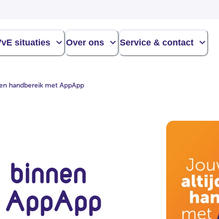
vE situaties
Over ons
Service & contact
nen handbereik met AppApp
 binnen
t AppApp