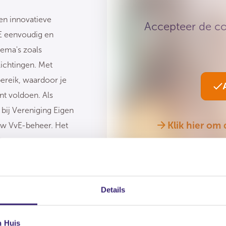
en innovatieve
Accepteer de co
vE eenvoudig en
hema's zoals
ichtingen. Met
ereik, waardoor je
nt voldoen. Als
bij Vereniging Eigen
Klik hier om
uw VvE-beheer. Het
tuur.
Details
n Huis