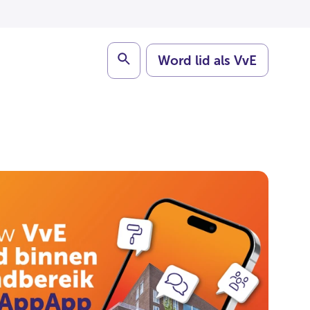
Search
Word lid als VvE