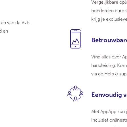
Vergelijkbare oplo
honderden euro’s 
krijg je exclusie
ren van de VvE.
d en
Betrouwbar
Vind alles over A
handleiding. Kom
via de Help & sup
Eenvoudig 
Met AppApp kun j
inclusief onlines