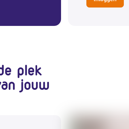
e plek
van jouw