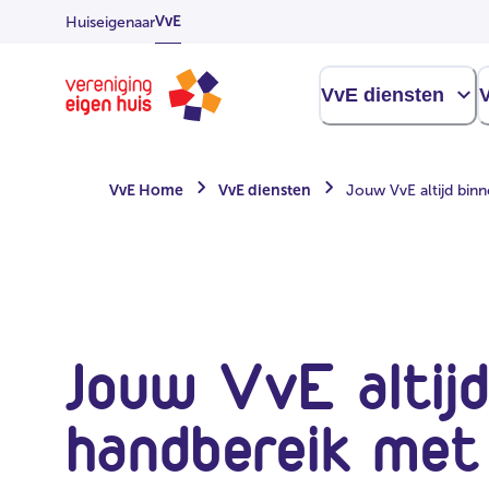
Overslaan
VvE
Huiseigenaar
naar
hoofdinhoud
Homepage
VvE diensten
V
VvE Home
VvE diensten
Jouw VvE altijd bin
Jouw VvE altijd
handbereik me