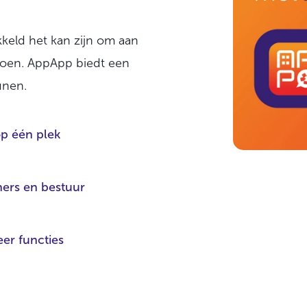
keld het kan zijn om aan
ldoen. AppApp biedt een
unen.
op één plek
rs en bestuur
er functies