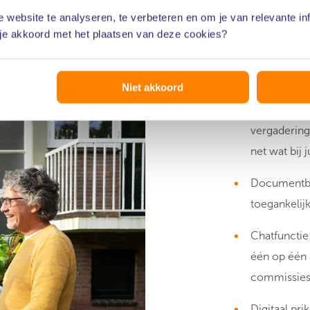
 website te analyseren, te verbeteren en om je van relevante in
pp?
 je akkoord met het plaatsen van deze cookies?
Niet akkoord
Vergaderen
vergadering
net wat bij j
Documentbeh
toegankelij
Chatfunctie
één op één o
commissies 
Digitaal pr