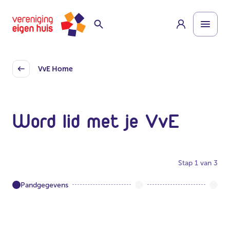
Overslaan
Lid worden met je VvE | Vereniging Eigen Huis
Homepage
naar
hoofdinhoud
VvE Home
Back
Word lid met je VvE
Stap
1
van
3
Pandgegevens