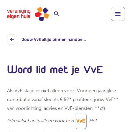
Overslaan
Homepage
naar
hoofdinhoud
Jouw VvE altijd binnen handbe...
Back
Word lid met je VvE
Als VvE sta je er niet alleen voor! Voor een jaarlijkse
contributie vanaf slechts
€ 82
* profiteert jouw VvE**
van voorlichting, advies en VvE-diensten. **
dit
lidmaatschap is alleen voor een
. Het
VvE