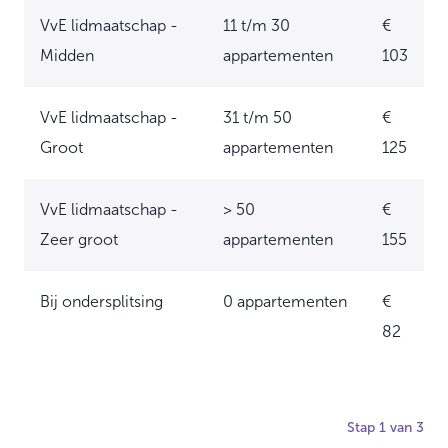
VvE lidmaatschap -
11 t/m 30
€
Midden
appartementen
103
VvE lidmaatschap -
31 t/m 50
€
Groot
appartementen
125
VvE lidmaatschap -
> 50
€
Zeer groot
appartementen
155
Bij ondersplitsing
0 appartementen
€
82
Stap
1
van
3