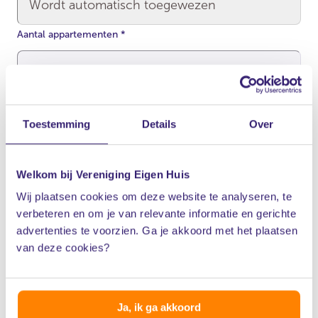
Aantal appartementen
*
De contributie die je betaalt, hangt af van het aantal
appartementen in je VvE.
Toestemming
Details
Over
KVK-nummer van de VvE
Welkom bij Vereniging Eigen Huis
Wij plaatsen cookies om deze website te analyseren, te
verbeteren en om je van relevante informatie en gerichte
Een KVK-nummer van 8 cijfers krijg je na inschrijving van je VvE
advertenties te voorzien. Ga je akkoord met het plaatsen
bij de Kamer van Koophandel.
Vind je KVK-nummer
van deze cookies?
Gegevens van je VvE
Ja, ik ga akkoord