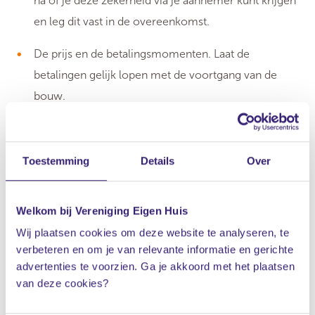
na of je deze zekerheid via je aannemer kunt krijgen
en leg dit vast in de overeenkomst.
De prijs en de betalingsmomenten. Laat de
betalingen gelijk lopen met de voortgang van de
bouw.
Welke garanties de aannemer biedt.
Een duidelijke omschrijving van de werkzaamheden
Toestemming
Details
Over
(inclusief tekeningen).
Welkom bij Vereniging Eigen Huis
Wanneer de bouw klaar moet zijn.
Wij plaatsen cookies om deze website te analyseren, te
Neem ontbindende voorwaarden op als het nog
verbeteren en om je van relevante informatie en gerichte
advertenties te voorzien. Ga je akkoord met het plaatsen
onzeker is of de opdracht definitief door kan gaan,
van deze cookies?
bijvoorbeeld omdat de financiering nog niet rond is
of de vergunning nog niet onherroepelijk is.