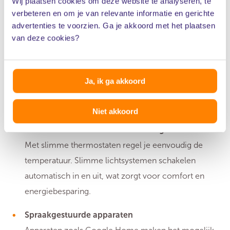
Wij plaatsen cookies om deze website te analyseren, te
verbeteren en om je van relevante informatie en gerichte
10. Gebruik van technologie
advertenties te voorzien. Ga je akkoord met het plaatsen
van deze cookies?
Noodoproepsysteem
Moderne technologieën kunnen het leven een stuk
makkelijker maken. Installeer een systeem waarmee
Ja, ik ga akkoord
je in noodgevallen eenvoudig contact maakt met
familie, buren of zorgverleners.
Niet akkoord
Slimme thermostaten en verlichting
Met slimme thermostaten regel je eenvoudig de
temperatuur. Slimme lichtsystemen schakelen
automatisch in en uit, wat zorgt voor comfort en
energiebesparing.
Spraakgestuurde apparaten