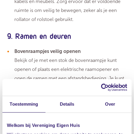
kabels en meubels. Zorg ervoor dat er voldoende
ruimte is om veilig te bewegen, zeker als je een
rollator of rolstoel gebruikt.
9. Ramen en deuren
Bovenraampjes veilig openen
Bekijk of je met een stok de bovenraampje kunt
openen of plaats een elektrische raamopener en
open de ramen met een afstandsbediening. Je kunt
ook de bovenraampjes vervangen door
ventilatieroosters.
Toestemming
Details
Over
Glazen wanden en deuren
Maak glazen wanden of deuren goed zichtbaar en
Welkom bij Vereniging Eigen Huis
plak er stickers of plastic stroken op.