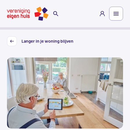
Overslaan
Homepage
naar
hoofdinhoud
Langer in je woning blijven
Back