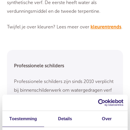
synthetische verf. De eerste heeft water als
verdunningsmiddel en de tweede terpentine.
Twijfel je over kleuren? Lees meer over
kleurentrends
.
Professionele schilders
Professionele schilders zijn sinds 2010 verplicht
bij binnenschilderwerk om watergedragen verf
te gebruiken. Watergedragen verf is over het
algemeen beter voor mens en natuur, doordat
het minder vluchtige stoffen bevat en sneller
Toestemming
Details
Over
droog is. Maar er zijn nog grotere voordelen: het