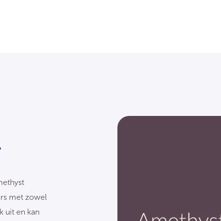
r
methyst
rs met zowel
k uit en kan