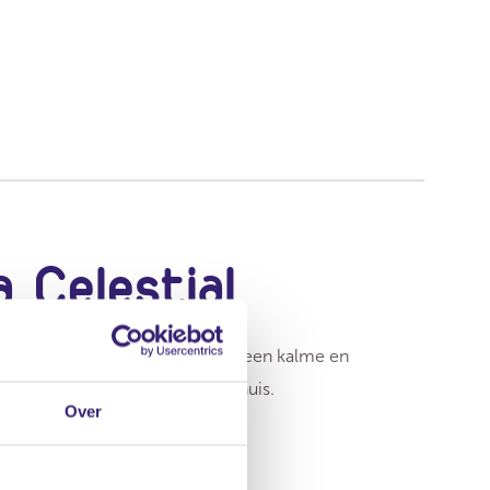
 Celestial
t om diepe blauwtinten en geeft een kalme en
er. Goed voor wie rust zoekt in huis.
Over