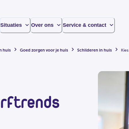
Situaties
Over ons
Service & contact
m huis
Goed zorgen voor je huis
Schilderen in huis
Kies
erftrends