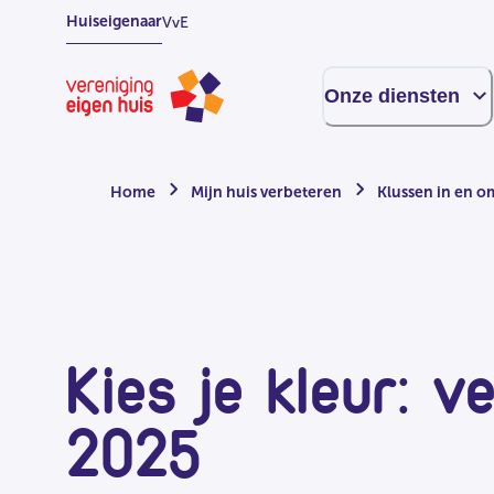
Overslaan
Huiseigenaar
VvE
naar
hoofdinhoud
Homepage
Onze diensten
Home
Mijn huis verbeteren
Klussen in en o
Kies je kleur: v
2025