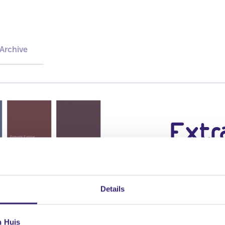
 Archive
Extra
Dit palet draai
ruimtelijke sfe
Details
n Huis