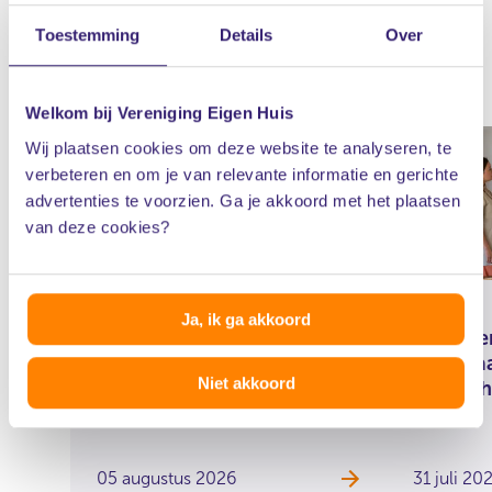
Toestemming
Details
Over
Nieuws
Welkom bij Vereniging Eigen Huis
Wij plaatsen cookies om deze website te analyseren, te
verbeteren en om je van relevante informatie en gerichte
advertenties te voorzien. Ga je akkoord met het plaatsen
van deze cookies?
Ja, ik ga akkoord
Meldpunt voor agressieve
Bewoner 
en misleidende verkoop bij
moet vaa
Niet akkoord
verduurzaming
verwach
05 augustus 2026
31 juli 20