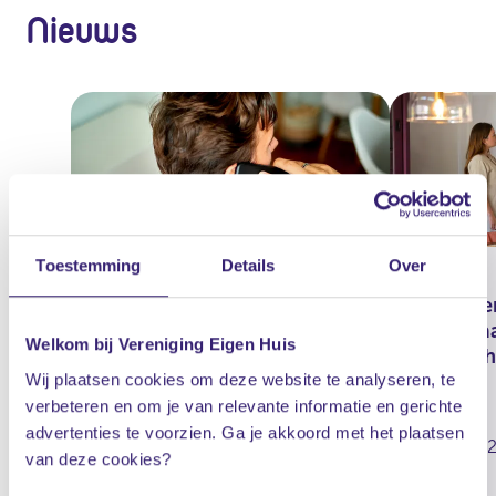
Nieuws
Toestemming
Details
Over
Meldpunt voor agressieve
Bewoner 
en misleidende verkoop bij
moet vaa
Welkom bij Vereniging Eigen Huis
verduurzaming
verwach
Wij plaatsen cookies om deze website te analyseren, te
verbeteren en om je van relevante informatie en gerichte
advertenties te voorzien. Ga je akkoord met het plaatsen
05 augustus 2026
31 juli 20
van deze cookies?