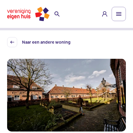
Overslaan
Homepage
naar
hoofdinhoud
Naar een andere woning
Back