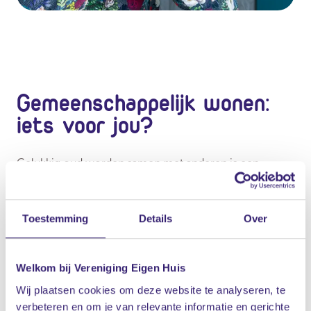
Gemeenschappelijk wonen:
iets voor jou?
Gelukkig oud worden samen met anderen is een
belangrijk doel voor veel mensen. Dat kan bijvoorbeeld
in woongemeenschappen voor senioren. Vaak zijn
Toestemming
Details
Over
deze door 50-plussers zelf opgericht, in samenwerking
met woningcorporaties, gemeenten en andere partijen.
Er ontstaan ook steeds meer groepen via
Welkom bij Vereniging Eigen Huis
koopconstructies. Het past in deze tijd van
Wij plaatsen cookies om deze website te analyseren, te
verbeteren en om je van relevante informatie en gerichte
zelfstandigheid en eigen regie, gecombineerd met de