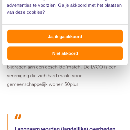
advertenties te voorzien. Ga je akkoord met het plaatsen
behoefte aan saamhorigheid.
van deze cookies?
Vraag je je af of gemeenschappelijk wonen bij je past?
Welke verwachtingen heb je er van en wat wordt er van
Ja, ik ga akkoord
jou verwacht?
Doe de test
op de website van de
Landelijke Vereniging Gemeenschappelijk wonen van
Niet akkoord
Ouderen (LVGO) en ontdek welke eigenschappen
bijdragen aan een geschikte ‘match’. De LVGO is een
vereniging die zich hard maakt voor
gemeenschappelijk wonen 50plus.
Langzaam worden (landelijke) overheden