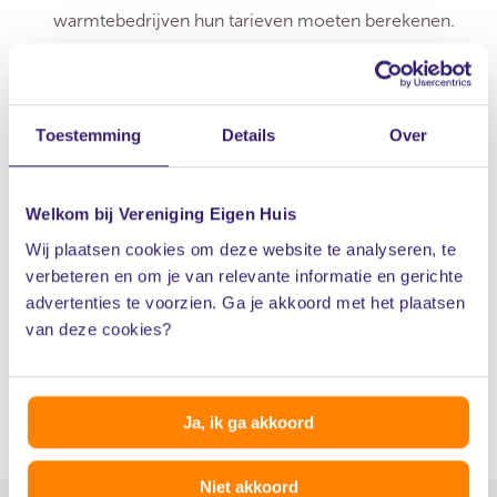
warmtebedrijven hun tarieven moeten berekenen.
Vereniging Eigen Huis vindt dat dit op een goede
manier moet gebeuren zodat ook daadwerkelijk
sprake is van betaalbaarheid.
Toestemming
Details
Over
In aanvullend beleid moet worden uitgewerkt hoe
VvE-bestuurders ondersteuning krijgen en dat
Welkom bij Vereniging Eigen Huis
appartementseigenaren aanspraak kunnen maken
Wij plaatsen cookies om deze website te analyseren, te
op een gunstige lening.
verbeteren en om je van relevante informatie en gerichte
advertenties te voorzien. Ga je akkoord met het plaatsen
van deze cookies?
Lees meer over onze inzet op dit dossier
Of zie hieronder wat de vereniging doet voor de Wcw.
Ja, ik ga akkoord
Niet akkoord