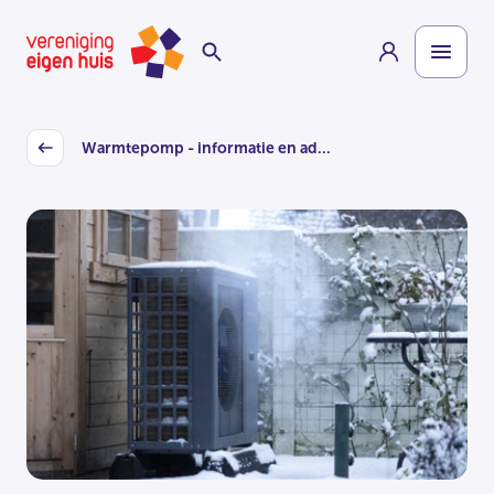
Overslaan
Homepage
naar
hoofdinhoud
Warmtepomp - informatie en ad...
Back