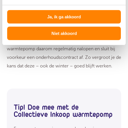
6. Laat je warmtepomp
regelmatig onderhouden
Ja, ik ga akkoord
Hoewel minder dan een cv-ketel, hebben ook
Niet akkoord
warmtepompen
periodiek onderhoud
nodig. Laat je
warmtepomp daarom regelmatig nalopen en sluit bij
voorkeur een onderhoudscontract af. Zo vergroot je de
kans dat deze – ook de winter – goed blijft werken.
Tip! Doe mee met de
Collectieve Inkoop warmtepomp