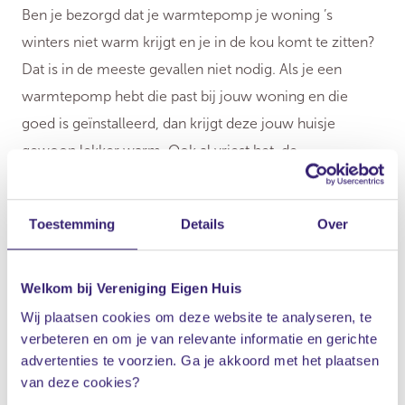
Ben je bezorgd dat je warmtepomp je woning ’s
winters niet warm krijgt en je in de kou komt te zitten?
Dat is in de meeste gevallen niet nodig. Als je een
warmtepomp hebt die past bij jouw woning en die
goed is geïnstalleerd, dan krijgt deze jouw huisje
gewoon lekker warm. Ook al vriest het, de
warmtepomp weet nog steeds voldoende warmte uit
de buitenlucht te halen. Natuurlijk, bij koud weer moet
Toestemming
Details
Over
hij harder werken en verbruikt hij meer stroom dan op
warmere dagen. Maar een cv-ketel verbruikt op zulke
dagen ook meer gas. Doordat hij harder moet draaien,
Welkom bij Vereniging Eigen Huis
maakt de warmtepomp bij koud weer ook meer
geluid
Wij plaatsen cookies om deze website te analyseren, te
verbeteren en om je van relevante informatie en gerichte
. Ook dit is niks om je zorgen over te maken.
advertenties te voorzien. Ga je akkoord met het plaatsen
van deze cookies?