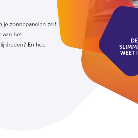
n je zonnepanelen zelf
n aan het
DE
gelijkheden? En hoe
SLIMM
WEET 