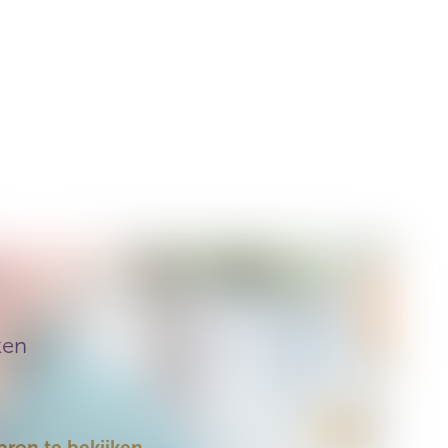
ken
bron te bekijken