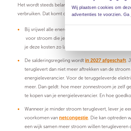
Het wordt steeds belangrijker om zoveel van je opge
Wij plaatsen cookies om deze
verbruiken. Dat komt door de volgende zaken:
advertenties te voorzien. Ga
Bij vrijwel alle energieleveranciers betaal je tege
voor stroom die je teruglevert. Door meer elektrici
je deze kosten zo laag mogelijk.
De salderingsregeling wordt
in 2027 afgeschaft
. 
teruglevert dan niet meer aftrekken van de stroom 
energieleverancier. Voor de teruggeleverde elektric
meer. Dan geldt: hoe meer zonnestroom je zelf ge
te kopen van je energieleverancier. En hoe goedkop
Wanneer je minder stroom teruglevert, lever je een
voorkomen van
netcongestie
. Die kan optreden 
een wijk samen meer stroom willen terugleveren da