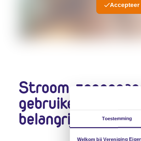
Accepteer 
Stroom zonnepane
gebruiken steeds
belangrijker
Toestemming
Welkom bij Vereniging Eige