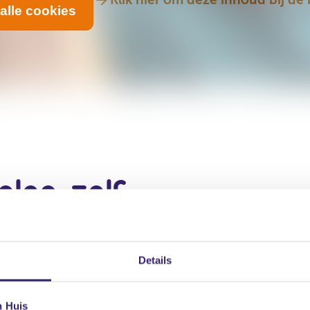
alle cookies
len zelf
Details
n Huis