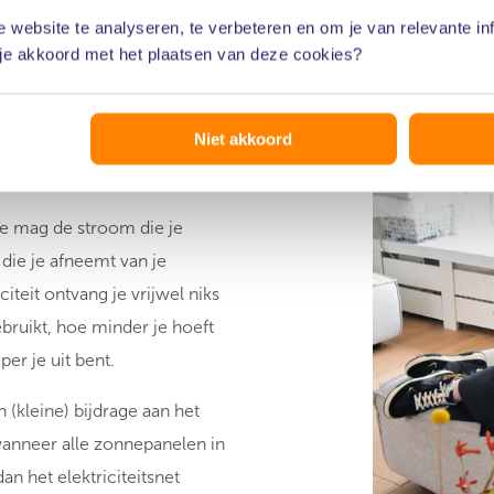
wekte zonnestroom zelf te
 website te analyseren, te verbeteren en om je van relevante in
 je akkoord met het plaatsen van deze cookies?
nwoordig
terugleverkosten
Niet akkoord
teit zelf te verbruiken, houd
Je mag de stroom die je
die je afneemt van je
iteit ontvang je vrijwel niks
bruikt, hoe minder je hoeft
er je uit bent.
 (kleine) bijdrage aan het
wanneer alle zonnepanelen in
n het elektriciteitsnet