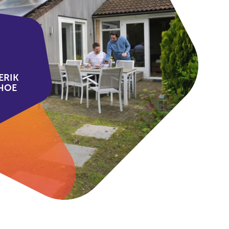
ERIK
HOE