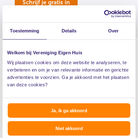
Schrijf je gratis in
Toestemming
Details
Over
Welkom bij Vereniging Eigen Huis
Wij plaatsen cookies om deze website te analyseren, te
Salderingsregeling en
verbeteren en om je van relevante informatie en gerichte
variabel energiecontract
advertenties te voorzien. Ga je akkoord met het plaatsen
van deze cookies?
Energieleveranciers gaan op verschillende wijzen om
met salderen bij een
variabel energiecontract
:
Ja, ik ga akkoord
Sommige leveranciers trekken het aantal
Niet akkoord
teruggeleverde kilowattuur (kWh) op jaarbasis af van