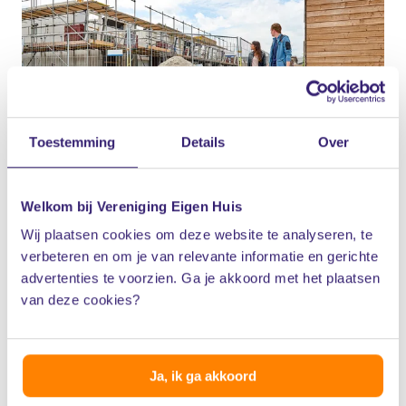
Toestemming
Details
Over
Welkom bij Vereniging Eigen Huis
Wij plaatsen cookies om deze website te analyseren, te
verbeteren en om je van relevante informatie en gerichte
Stap 5: Bouw voorbereiden
advertenties te voorzien. Ga je akkoord met het plaatsen
van deze cookies?
Voordat de bouw begint, vraagt de
verduurzamingscommissie de eerder in kaart
Ja, ik ga akkoord
gebrachte subsidies aan. Uitzondering zijn subsidies