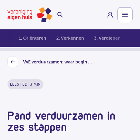
Overslaan
Homepage
naar
hoofdinhoud
1. Oriënteren
2. Verkennen
3. Verdiepen
4. O
VvE verduurzamen: waar begin ...
Back
LEESTIJD: 3 MIN
Pand verduurzamen in
zes stappen