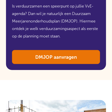
Is verduurzamen een speerpunt op jullie VvE-
agenda? Dan wil je natuurlijk een Duurzaam
Meerjarenonderhoudsplan (DMJOP). Hiermee
ontdek je welk verduurzamingsaspect als eerste
op de planning moet staan.
DMJOP aanvragen