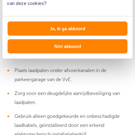
maatregelen.
van deze cookies?
Zet elektrische voertuigen en VvE-laadpalen zo
dicht mogelijk bij de in- of uitgang van een
Ja, ik ga akkoord
parkeergarage.
Niet akkoord
Zorg voor rook- en koolmonoxidemelders, voor
een snelle branddetectie.
Plaats laadpalen onder afvoerkanalen in de
parkeergarage van de VvE.
Zorg voor een deugdelijke aanrijdbeveiliging van
laadpalen.
Gebruik alleen goedgekeurde en onbeschadigde
laadkabels, geïnstalleerd door een erkend
elektrotechnisch installatiebedrijf.