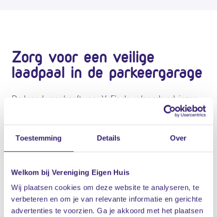
Zorg voor een veilige
laadpaal in de parkeergarage
De brandweer heeft voor VvE’s de volgende adviezen
om laadpalen zo veilig mogelijk te plaatsen en
risico's
van VvE-laadpalen in parkeergarages
te verminderen:
Toestemming
Details
Over
Breng de huidige brandveiligheidsmaatregelen in
beeld en check de status van de voorzieningen.
Welkom bij Vereniging Eigen Huis
Wij plaatsen cookies om deze website te analyseren, te
Overleg met een adviseur van gemeente en
verbeteren en om je van relevante informatie en gerichte
brandweer over de veiligheidsrisico’s en te nemen
advertenties te voorzien. Ga je akkoord met het plaatsen