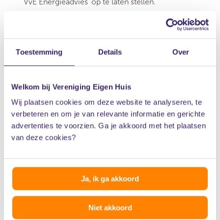
VvE Energieadvies' op te laten stellen.
De lening heeft een looptijd van 10, 15, en 20 jaar.
Het bijbehorende rentepercentage wordt aan de
Toestemming
Details
Over
looptijd aangepast.
Het minimale leenbedrag is €15.000 per VvE met
Welkom bij Vereniging Eigen Huis
maximaal 7 appartementen en minimaal € 25.000
Wij plaatsen cookies om deze website te analyseren, te
bij VvE’s vanaf 8 appartementen. Uitzondering is een
verbeteren en om je van relevante informatie en gerichte
advertenties te voorzien. Ga je akkoord met het plaatsen
lening voor laadpalen, in dat geval is het minimum €
van deze cookies?
10.000.
Het maximale leenbedrag is €36.500,- per
Ja, ik ga akkoord
appartementsrecht. Wanneer het maximale wordt
geleend, zijn de looptijden 10, 15 en 20 jaar.
Niet akkoord
Voor het ZEP Zeer Energiezuinig (ZEP)-pakket en