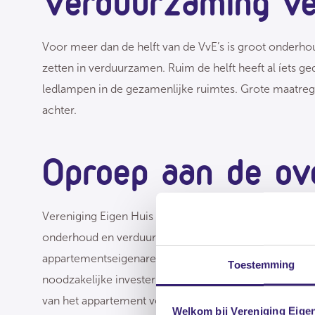
Verduurzaming ve
Voor meer dan de helft van de VvE’s is groot onderho
zetten in verduurzamen. Ruim de helft heeft al íets 
ledlampen in de gezamenlijke ruimtes. Grote maatregele
achter.
Oproep aan de ov
Vereniging Eigen Huis roept de overheid op om de hu
onderhoud en verduurzaming samen opgepakt kunnen
appartementseigenaren die de stijgende lasten niet k
Toestemming
noodzakelijke investeringen door de VvE mogen niet 
van het appartement voor appartementseigenaren die d
Welkom bij Vereniging Eige