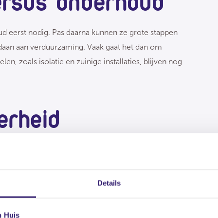
rsus onderhoud
ud eerst nodig. Pas daarna kunnen ze grote stappen
gedaan aan verduurzaming. Vaak gaat het dan om
n, zoals isolatie en zuinige installaties, blijven nog
erheid
idige leenmogelijkheden te verbreden, zodat
 worden voor VvE's. Ook moet de lening voor
unnen betalen toegankelijker worden. Grote,
Details
leiden tot financiële problemen of gedwongen verkoop
e stijgende lasten niet kunnen dragen.
n Huis