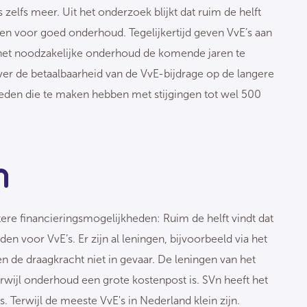
elfs meer. Uit het onderzoek blijkt dat ruim de helft
en voor goed onderhoud. Tegelijkertijd geven VvE’s aan
het noodzakelijke onderhoud de komende jaren te
er de betaalbaarheid van de VvE-bijdrage op de langere
 leden die te maken hebben met stijgingen tot wel 500
n
ere financieringsmogelijkheden: Ruim de helft vindt dat
 voor VvE’s. Er zijn al leningen, bijvoorbeeld via het
de draagkracht niet in gevaar. De leningen van het
rwijl onderhoud een grote kostenpost is. SVn heeft het
 Terwijl de meeste VvE's in Nederland klein zijn.