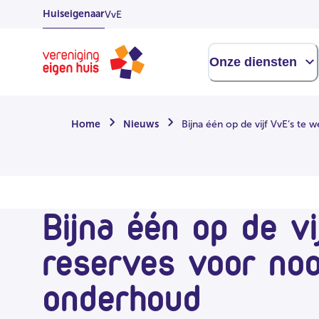
Overslaan
Huiseigenaar
VvE
naar
hoofdinhoud
Homepage
Onze diensten
Home
Nieuws
Bijna één op de vijf VvE’s te
Bijna één op de v
reserves voor noo
onderhoud