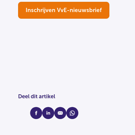
Inschrijven VvE-nieuwsbrief
Deel dit artikel
facebook
linkedin
mail
whatsapp