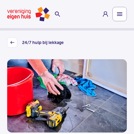
Overslaan
Homepage
naar
hoofdinhoud
24/7 hulp bij lekkage
Back