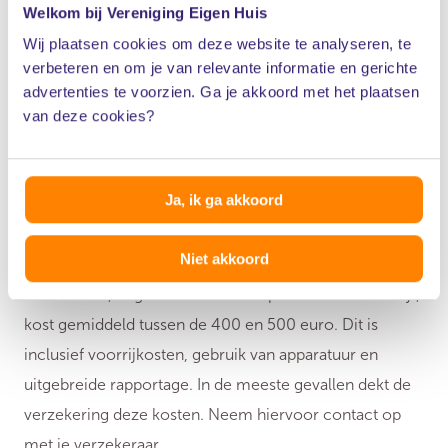
Hoe lang duurt
Welkom bij Vereniging Eigen Huis
lekdetectie?
Wij plaatsen cookies om deze website te analyseren, te
verbeteren en om je van relevante informatie en gerichte
Een lekkage opsporen kan vaak binnen één dag. Je
advertenties te voorzien. Ga je akkoord met het plaatsen
van deze cookies?
ontvangt daarna een uitgebreid lekdetectie-rapport
met een duidelijke conclusie en een advies hoe je het
probleem kunt (laten) oplossen.
Ja, ik ga akkoord
Wat kost lekdetectie?
Niet akkoord
Lekdetectie, uitgevoerd door een professioneel bedrijf,
kost gemiddeld tussen de 400 en 500 euro. Dit is
inclusief voorrijkosten, gebruik van apparatuur en
uitgebreide rapportage. In de meeste gevallen dekt de
verzekering deze kosten. Neem hiervoor contact op
met je verzekeraar.