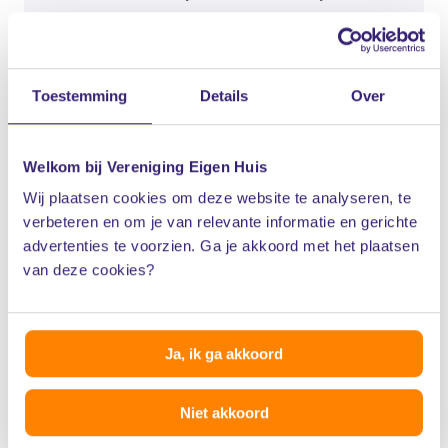
hypotheek.
Bereken je hypotheek
Toestemming
Details
Over
Welkom bij Vereniging Eigen Huis
Wij plaatsen cookies om deze website te analyseren, te
verbeteren en om je van relevante informatie en gerichte
advertenties te voorzien. Ga je akkoord met het plaatsen
Koopwijzer nieuwbouw
van deze cookies?
Van plan een nieuwbouwhuis te kopen? Ontvang
Ja, ik ga akkoord
iedere maand informatie en tips in je mailbox.
Niet akkoord
Meld je aan