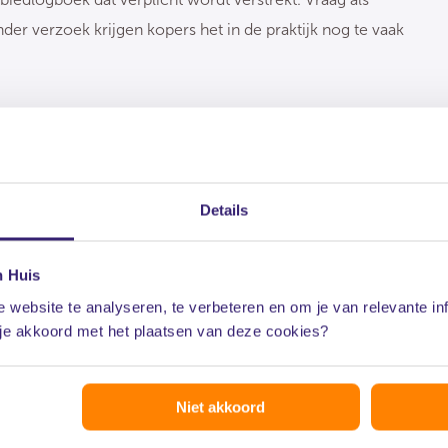
nder verzoek krijgen kopers het in de praktijk nog te vaak
es zijn afgelopen voorjaar vastgesteld door het
Details
d en softwareleveranciers. Het introduceren van een
rugdringen van oneerlijke biedingspraktijken bij de
n Huis
roep maar trok zich op het laatste moment terug.
 website te analyseren, te verbeteren en om je van relevante in
 je akkoord met het plaatsen van deze cookies?
Niet akkoord