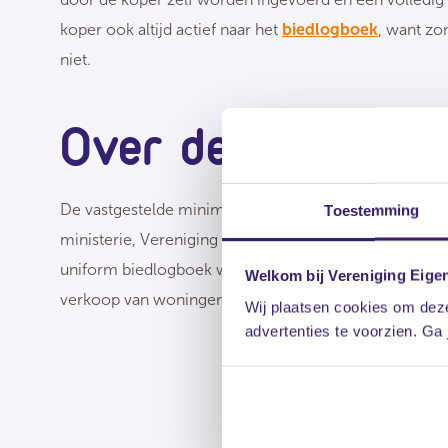
koper ook altijd actief naar het
biedlogboek
, want zo
niet.
Over de NTA
De vastgestelde minimale eisen (NTA) aan het biedproc
Toestemming
ministerie, Vereniging Eigen Huis, Vastgoed Nederlan
uniform biedlogboek was een belangrijke stap in het te
Welkom bij Vereniging Eige
verkoop van woningen. NVM was onderdeel van deze g
Wij plaatsen cookies om deze
advertenties te voorzien. Ga