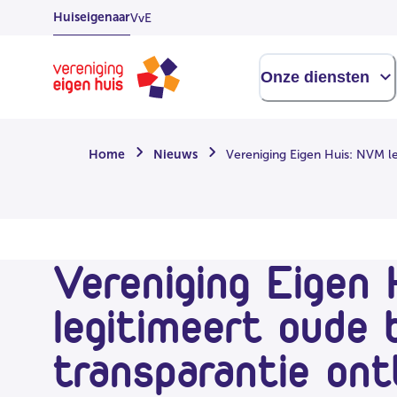
Overslaan
Huiseigenaar
VvE
naar
hoofdinhoud
Homepage
Onze diensten
Home
Nieuws
Vereniging Eigen Huis: NVM le
Vereniging Eigen
legitimeert oude b
transparantie ont