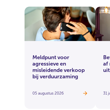
Meldpunt voor
Be
agressieve en
af
misleidende verkoop
ui
bij verduurzaming
05 augustus 2026
31 j