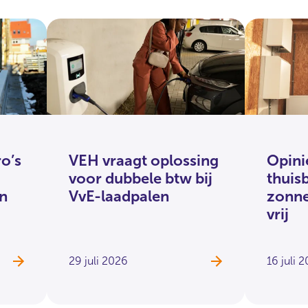
o’s
VEH vraagt oplossing
Opini
voor dubbele btw bij
thuisb
n
VvE-laadpalen
zonne
vrij
29 juli 2026
16 juli 