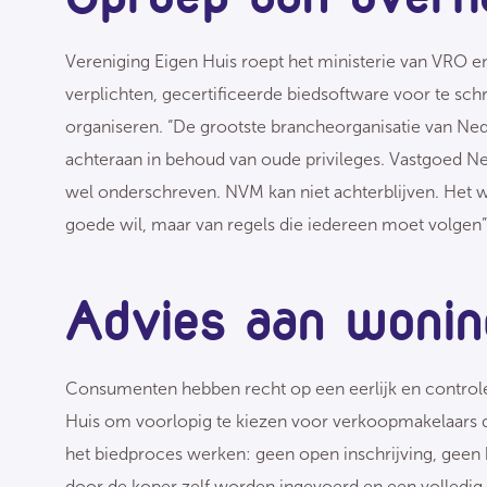
Vereniging Eigen Huis roept het ministerie van VRO 
verplichten, gecertificeerde biedsoftware voor te schr
organiseren. “De grootste brancheorganisatie van Ned
achteraan in behoud van oude privileges. Vastgoed Ne
wel onderschreven. NVM kan niet achterblijven. Het wor
goede wil, maar van regels die iedereen moet volgen”
Advies aan woni
Consumenten hebben recht op een eerlijk en control
Huis om voorlopig te kiezen voor verkoopmakelaars d
het biedproces werken: geen open inschrijving, geen b
door de koper zelf worden ingevoerd en een volledig b