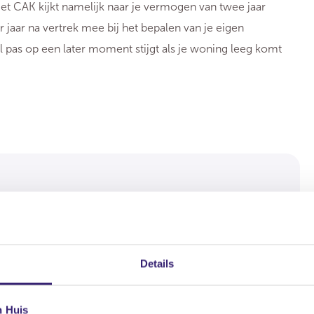
 Het CAK kijkt namelijk naar je vermogen van twee jaar
 jaar na vertrek mee bij het bepalen van je eigen
al pas op een later moment stijgt als je woning leeg komt
Details
gshuis en verliet je je eigen woning. De woning
s het geval (op 1 augustus 2026), dan komt de woning
n Huis