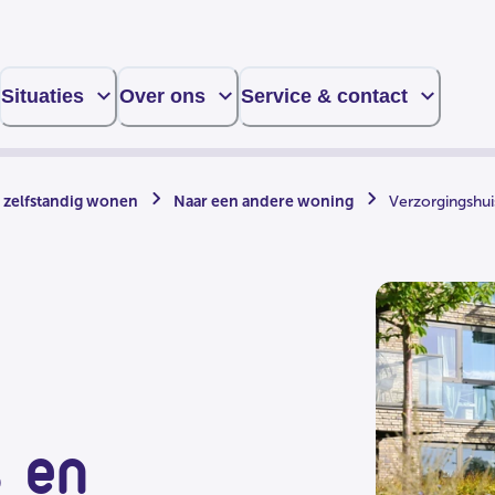
Situaties
Over ons
Service & contact
 zelfstandig wonen
Naar een andere woning
Verzorgingshui
s en