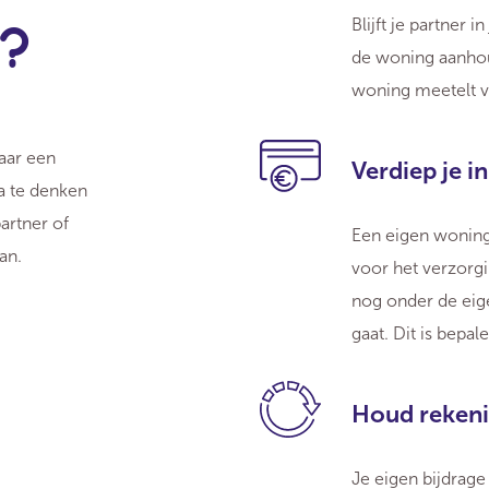
r?
Blijft je partner
de woning aanhou
woning meetelt vo
aar een
Verdiep je i
na te denken
artner of
Een eigen woning
an.
voor het verzorgi
nog onder de eige
gaat. Dit is bep
Houd rekeni
Je eigen bijdrage