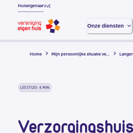
Overslaan
Huiseigenaar
VvE
naar
hoofdinhoud
Homepage
Onze diensten
Home
Mijn persoonlijke situatie ve...
Langer
LEESTIJD: 4 MIN
Verzorgingshui