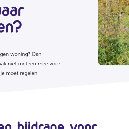
waar
en?
eigen woning? Dan
 vaak niet meteen mee voor
t je moet regelen.
n bijdrage voor