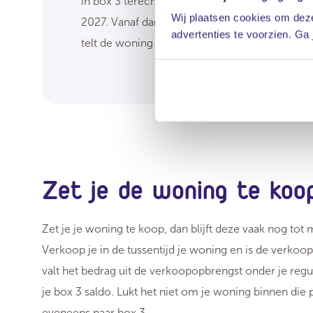
in box 3 terecht. De eerstvolgende peildatum v
Wij plaatsen cookies om deze
2027. Vanaf dan telt de woning officieel mee i
advertenties te voorzien. Ga
telt de woning mee bij het bepalen van de eige
Zet je de woning te koo
Zet je je woning te koop, dan blijft deze vaak nog tot m
Verkoop je in de tussentijd je woning en is de verko
valt het bedrag uit de verkoopopbrengst onder je reg
je box 3 saldo. Lukt het niet om je woning binnen die 
eveneens naar box 3.