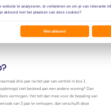
an de Belastingdienst voor box 3 is echter 1 januari
 website te analyseren, te verbeteren en om je van relevante in
n box 3. Nog eens twee jaar later (vanaf 2029 dus)
 je akkoord met het plaatsen van deze cookies?
n bijdrage.
Niet akkoord
p?
aximaal drie jaar na het jaar van vertrek in box 1.
opopbrengst niet besteed aan een andere woning? Dan
uliere vermogen. Het telt dan mee voor de bepaling van
periode van 3 jaar te verkopen, dan verschuift deze