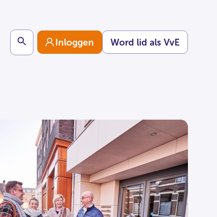
Search
Inloggen
Word lid als VvE