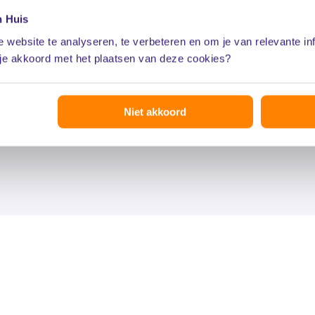
n Huis
3 Jij weet h
 website te analyseren, te verbeteren en om je van relevante in
 je akkoord met het plaatsen van deze cookies?
Na het 30 minuten
verder kunt om j
Niet akkoord