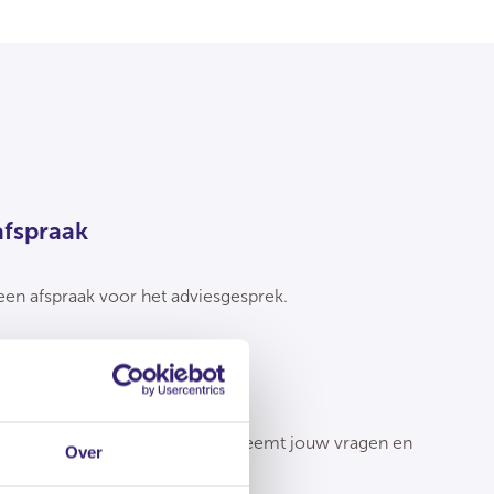
afspraak
een afspraak voor het adviesgesprek.
h advies
u op het afgesproken tijdstip en neemt jouw vragen en
Over
sche problemen met je door.