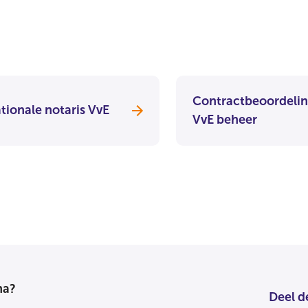
Contractbeoordeli
tionale notaris VvE
VvE beheer
na?
Deel d