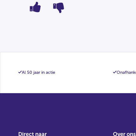
Al 50 jaar in actie
Onafhanke
Direct naar
Over ons