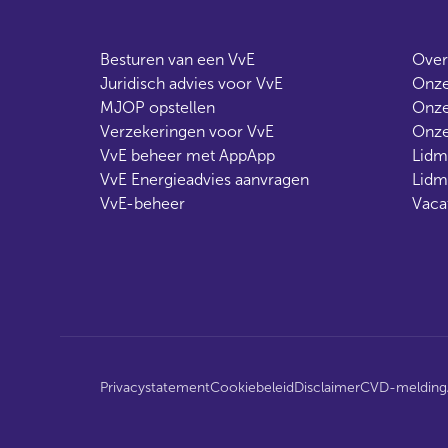
Besturen van een VvE
Over
Juridisch advies voor VvE
Onze
MJOP opstellen
Onze
Verzekeringen voor VvE
Onze
VvE beheer met AppApp
Lidm
VvE Energieadvies aanvragen
Lidm
VvE-beheer
Vaca
Privacystatement
Cookiebeleid
Disclaimer
CVD-melding