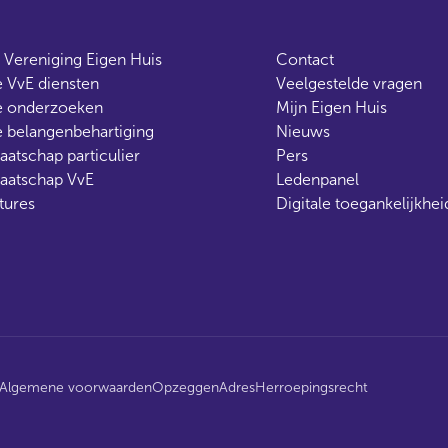
 Vereniging Eigen Huis
Contact
 VvE diensten
Veelgestelde vragen
 onderzoeken
Mijn Eigen Huis
 belangenbehartiging
Nieuws
aatschap particulier
Pers
aatschap VvE
Ledenpanel
tures
Digitale toegankelijkhei
Algemene voorwaarden
Opzeggen
Adres
Herroepingsrecht