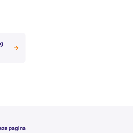
ng
eze pagina