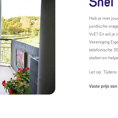
Snel 
Heb je met jou
juridische vra
VvE? En wil je 
Vereniging Eige
telefonische 3
stellen en help
Let op: Tijdens
Vaste prijs van