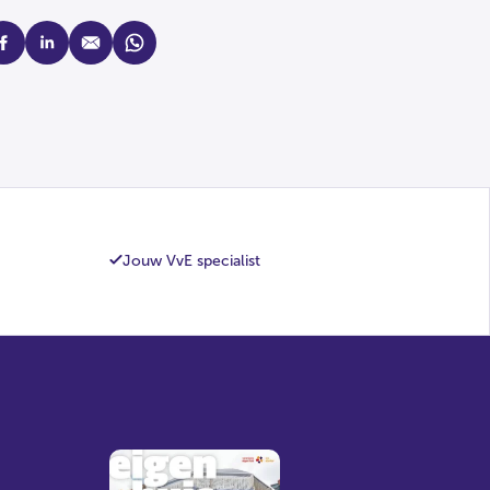
cebook
linkedin
mail
whatsapp
Jouw VvE specialist