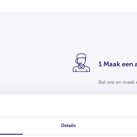
1 Maak een 
Bel ons en maak 
2 Telefonisc
De jurist belt jo
Details
eventuele juridi