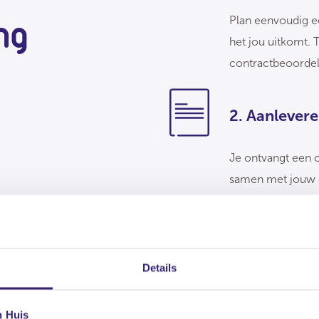
ng
Plan eenvoudig e
het jou uitkomt. 
contractbeoordeli
2. Aanlever
Je ontvangt een o
samen met jouw c
3. Telefonis
Details
We nemen contact
bespreking van he
n Huis