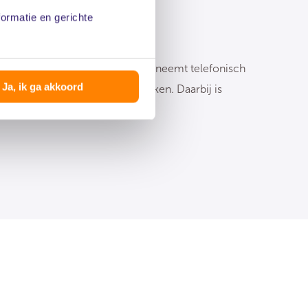
formatie en gerichte
jk gesprek
sten bestudeert het contract en neemt telefonisch
Ja, ik ga akkoord
 om zijn bevindingen te bespreken. Daarbij is
 voor jouw vragen.