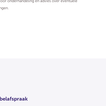
s voor onderhandeling en advies over eventuele
ingen.
 belafspraak