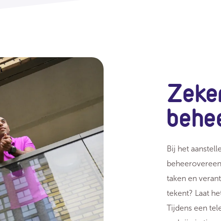
Zeke
behe
Bij het aanste
beheerovereenk
taken en veran
tekent? Laat he
Tijdens een tel