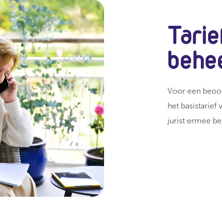
Tarie
behe
Voor een beoor
het basistarief
jurist ermee b