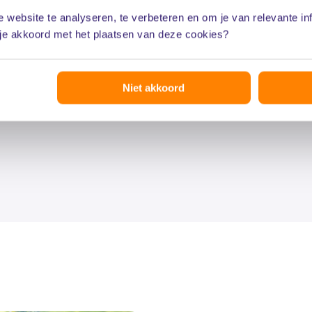
 website te analyseren, te verbeteren en om je van relevante in
4. Persoonli
 je akkoord met het plaatsen van deze cookies?
Een van onze juri
Niet akkoord
contact met je op
voldoende ruimte