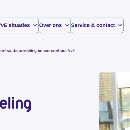
vE situaties
Over ons
Service & contact
ontractbeoordeling beheercontract VvE
eling