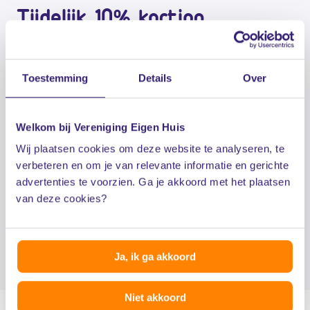
Tijdelijk 10% korting
Als vereniging zonder winstoogmerk onderhandelt
Vereniging Eigen Huis namens +800.000 leden voor
Toestemming
Details
Over
de beste voorwaarden en een eerlijke premie. Stap nu
over en ontvang het eerste jaar 10% welkomstkorting
Welkom bij Vereniging Eigen Huis
op je opstal-, inboedel- en/of
Wij plaatsen cookies om deze website te analyseren, te
aansprakelijkheidsverzekering. Kies zelf wat je nodig
verbeteren en om je van relevante informatie en gerichte
hebt.
advertenties te voorzien. Ga je akkoord met het plaatsen
van deze cookies?
Bereken je premie
Ja, ik ga akkoord
Niet akkoord