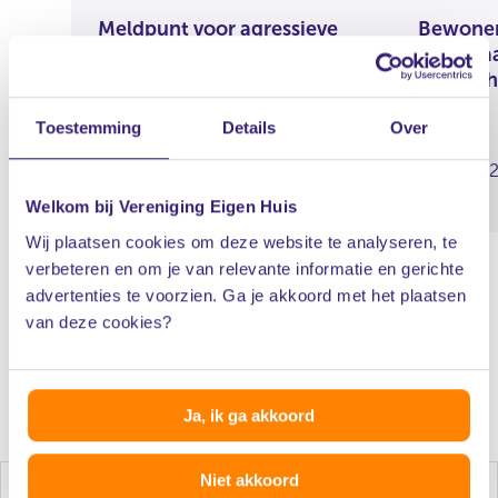
Meldpunt voor agressieve
Bewoner 
en misleidende verkoop bij
moet vaa
verduurzaming
verwach
Toestemming
Details
Over
05 augustus 2026
31 juli 20
Welkom bij Vereniging Eigen Huis
Wij plaatsen cookies om deze website te analyseren, te
verbeteren en om je van relevante informatie en gerichte
advertenties te voorzien. Ga je akkoord met het plaatsen
van deze cookies?
Alle actuele berichten
Ja, ik ga akkoord
Niet akkoord