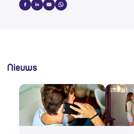
facebook
linkedin
mail
whatsapp
Nieuws