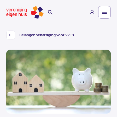
Overslaan
Homepage
naar
hoofdinhoud
Belangenbehartiging voor VvE's
Back