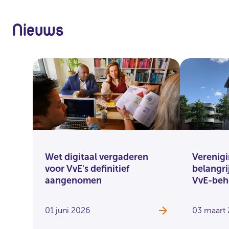
Nieuws
Wet digitaal vergaderen
Verenigi
voor VvE's definitief
belangri
aangenomen
VvE-beh
01 juni 2026
03 maart