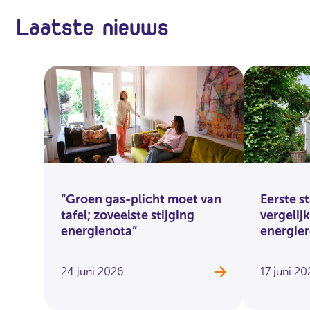
Laatste nieuws
“Groen gas-plicht moet van
Eerste s
tafel; zoveelste stijging
vergelij
energienota”
energie
24 juni 2026
17 juni 2