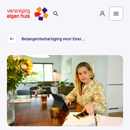
Overslaan
Homepage
naar
hoofdinhoud
Belangenbehartiging voor Ener...
Back