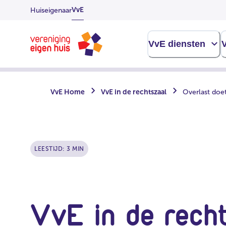
Overslaan
VvE
Huiseigenaar
naar
hoofdinhoud
Homepage
VvE diensten
V
VvE Home
VvE in de rechtszaal
Overlast doet
LEESTIJD: 3 MIN
VvE in de recht