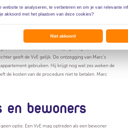
 zegt dat zijn appartementen door de overlast niet te
 website te analyseren, te verbeteren en om je van relevante in
leken dat de overlast wel ernstig en aanhoudend is. Er is
 je akkoord met het plaatsen van deze cookies?
rc komt nog met het argument dat het ontzeggen van
at inbreuk maakt op zijn eigendomsrecht en persoonlijke
Niet akkoord
d inbreuk maakt op zijn eigendomsrecht, maar die
gaat niet zover dat Marc met zijn gedrag het
echter geeft de VvE gelijk. De ontzegging van Marc's
appartement gebruiken. Hij krijgt nog wel zes weken de
ft de kosten van de procedure niet te betalen. Marc
s en bewoners
is geen optie. Een VvE mag optreden als een bewoner