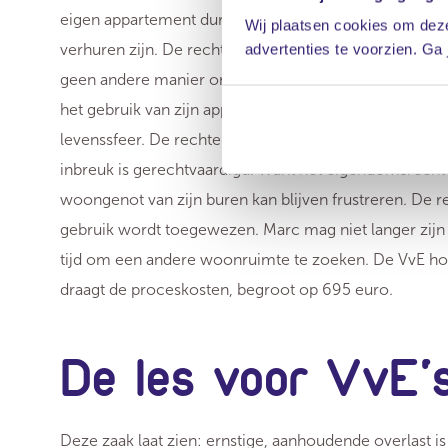
eigen appartement durft te wonen. Een andere eigenaar
Wij plaatsen cookies om deze
verhuren zijn. De rechter oordeelt dat duidelijk is geb
advertenties te voorzien. Ga
geen andere manier om de situatie te verbeteren. Ma
het gebruik van zijn appartement te ver gaat omdat d
levenssfeer. De rechter zegt dat ontzegging inderdaa
inbreuk is gerechtvaardigd. Want het eigendomsrecht 
woongenot van zijn buren kan blijven frustreren. De r
gebruik wordt toegewezen. Marc mag niet langer zijn 
tijd om een andere woonruimte te zoeken. De VvE hoe
draagt de proceskosten, begroot op 695 euro.
De les voor VvE'
Deze zaak laat zien: ernstige, aanhoudende overlast 