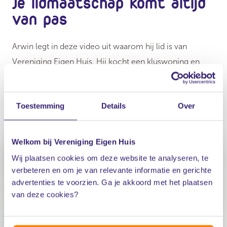
Je lidmaatschap komt altijd
van pas
Arwin legt in deze video uit waarom hij lid is van
Vereniging Eigen Huis. Hij kocht een kluswoning en
belde voor vragen over vloerverwarming met ons
Informatie- en Adviescentrum. 'Ik ben goed op weg
Toestemming
Details
Over
geholpen met onafhankelijk advies.'
Welkom bij Vereniging Eigen Huis
Wij plaatsen cookies om deze website te analyseren, te
verbeteren en om je van relevante informatie en gerichte
Accepteer de cookies om deze inhoud te
advertenties te voorzien. Ga je akkoord met het plaatsen
bekijken
van deze cookies?