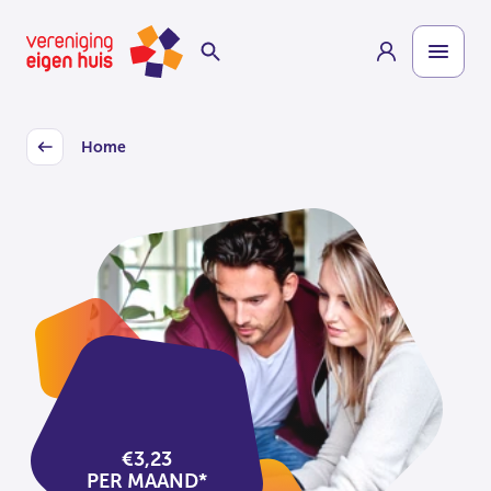
Overslaan
Homepage
naar
hoofdinhoud
Home
Back
€3,23
PER MAAND*